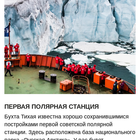
ОТ 2.683.153 ₽ /ЧЕЛ.
2025 год:
ВАЖНО
Это путешествие в отдалённый
труднодоступный регион. Все мероприятия
в ходе круиза зависят от ледовых
и погодных условий и определяются
экспедиционным лидером и капитаном.
Фактический ход экспедиции может
отличаться от заявленного. Встречи
с заявленными представителями животного
мира не гарантированы.