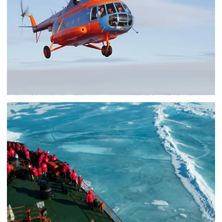
ОСТАВИТЬ ЗАЯВКУ
ДЕНЬ 8-10
ОСТРОВА РУССКОЙ АРКТИКИ
В эти дни исследуем архипелаг Земля Франца-
Иосифа. Территория Земли Франца-Иосифа
относится к национальному парку «Русская
Арктика».
На просторах архипелага полноправными
хозяевами чувствуют себя белые медведи.
Полярный день в этих широтах длится 24 часа, у
нас будет много времени изучить уникальный
животный мир этого региона.
При благоприятной погодной обстановке посетим
загадочный остров Чампа, знаменитый своими