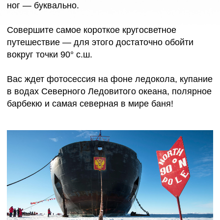
Нортбрук нашли спасение члены экспедиции
Брусилова – штурман Альбанов и матрос
Конрад. На мысе Норвегия острова Джексон 7
месяцев провели знаменитые путешественники
Нансен и Йохансен после неудачной попытки
покорить Северный полюс.