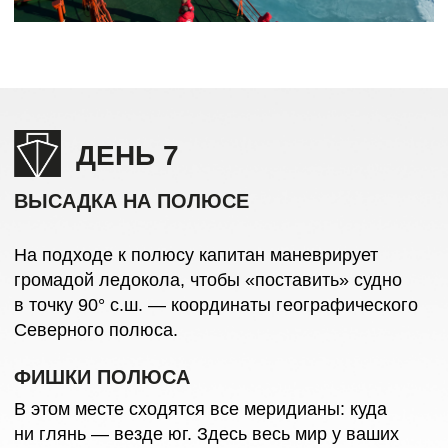
шаровыми конкрециями — камнями почти
идеально круглой формы до нескольких метров в
диаметре.
ИСТОРИЯ СЕВЕРНЫХ ЭКСПЕДИЦИЙ
Помимо природных богатств, Земля Франца-
Иосифа откроет вам захватывающие страницы
своей истории. Испытайте эмоции, обуревавшие
героев легендарной повести «Два капитана».
На ЗФИ, в попытке дойти до Северного полюса,
умер Седов. Его могилу можно увидеть на
острове Рудольфа. На мысе Флора острова