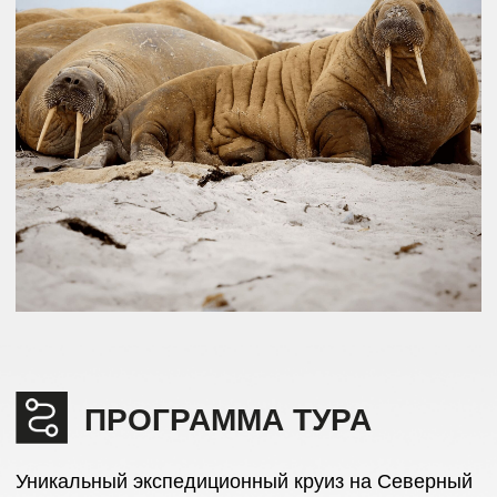
ПРОГРАММА ТУРА
Уникальный экспедиционный круиз на Северный
полюс.
Ледокол «50 лет Победы», общение
с легендарными полярниками, фото
сопровождение маршрута, прогулки
на вертолётах, возможность для фотосъемки
и наблюдения за китами, птицами и морскими
животными. Высадка на полюсе и островах
архипелага Земля Франца-Иосифа, купание
в водах Северного Ледовитого океана, полярное
барбекю и самая северная в мире баня! Каждый
экспедиционный день будет наполнен новыми
впечатлениями и полярными приключениями.