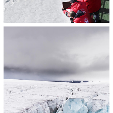
В стоимость не входит:
— ж/д или авиа билеты до Мурманска
и обратно
— питание в городе / алкогольные напитки
— страхование багажа / отмены путешествия
— медицинские тесты / прививки, если
применимо в круизе
— телекоммуникационные услуги на борту
судна
— услуги прачечной на борту судна
— чаевые для команды
СТОИМОСТЬ
ЗАВИСИТ ОТ ТИПА КАЮТ И ВЫБРАННЫХ
ДАТ ПУТЕШЕСТВИЯ