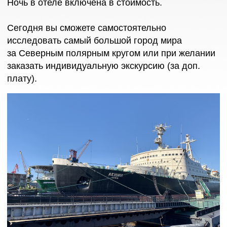
Утром вас ждет брифинг о предстоящем
путешествии. В свободное время после встречи
вы сможете самостоятельно прогуляться
по городу.
Ледокол
Во второй половине дня поднимаемся на борт
самого мощного в мире судна — атомного
ледокола «50 лет Победы». Мы покидаем
Большую землю и выходим в море навстречу
полярным приключениям.