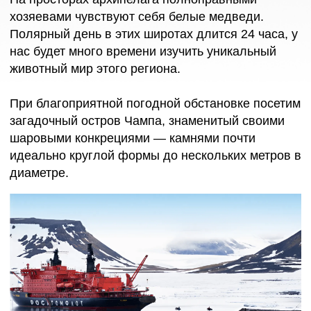
ОСТАВИТЬ ЗАЯВКУ
ДЕНЬ 11-13
БАРЕНЦЕВО МОРЕ, МУРМАНСК
Держим курс на Мурманск
В один из дней проведем финальную фото-
презентацию: предлагаем повторно пережить
самые впечатляющие моменты путешествия.
В последний вечер все участники круиза
приглашены на ужин с капитаном.
Мурманск, высадка с судна
Возвращаемся в порт Мурманска.
Наше путешествие закончено. После завтрака —