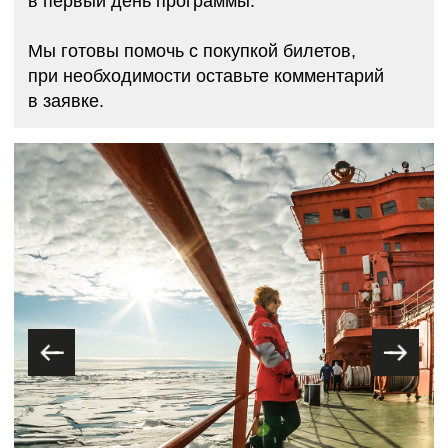
ОСТАВИТЬ ЗАЯВКУ
ДЕНЬ 1
МУРМАНСК
Маршрут круиза начинается в Мурманске.
Трансфер доставит вас в отель в центре города.
Ночь в отеле включена в стоимость.
Сегодня вы сможете самостоятельно
исследовать самый большой город мира
за Северным полярным кругом или при желании
заказать индивидуальную экскурсию (за доп.
плату).