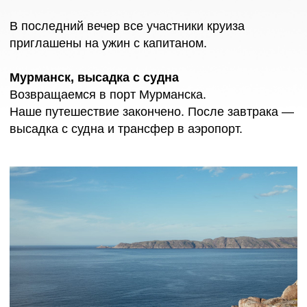
booking@ogo-travel.com
+7 (904) 517-83-83
ООО «ОБЩЕСТВО ГЕОГРАФИЧЕСКИХ ОТКРЫТИЙ»
Реестровый номер туроператора: РТО 025735
Юридический адрес:
184511, Мурманская область, г. Мончегорск, ул.
Комсомольская, д. 11, офис 11
Политика
Оферта
© OGO 2026
конфиденциальности