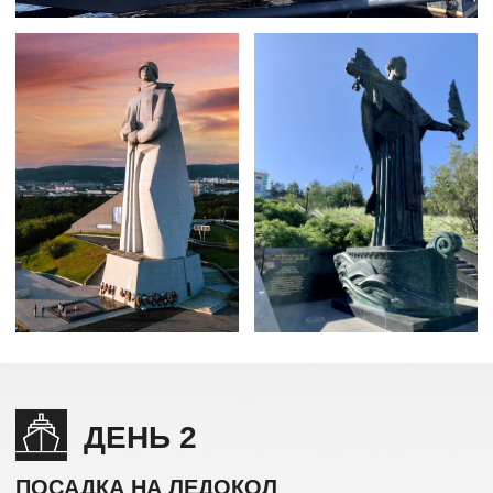
ДЕНЬ 3-6
КУРС НА СЕВЕРНЫЙ ПОЛЮС
На пути к Северному полюсу наши полярные
эксперты расскажут вам о самых интересных
особенностях Арктики.
С открытых палуб вы сможете насладиться
невероятным зрелищем как атомный ледокол
«50 лет Победы» триумфально прокладывает
путь сквозь 3-метровую толщу льда. Будет
возможность посетить машинное отделение
и капитанский мостик!
Полет на вертолете
Как только позволят погодные условия,
мы организуем полет на вертолете над идущим
во льдах атомоходом. Только представьте, какие
можно будет сделать фотографии!