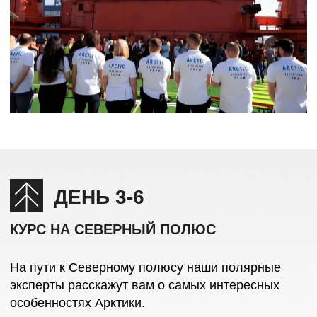
ДЕНЬ 7
ВЫСАДКА НА ПОЛЮСЕ
На подходе к полюсу капитан маневрирует
громадой ледокола, чтобы «поставить» судно
в точку 90° c.ш. — координаты географического
Северного полюса.
ФИШКИ ПОЛЮСА
В этом месте сходятся все меридианы: куда
ни глянь — везде юг. Здесь весь мир у ваших
ног — буквально.
Совершите самое короткое кругосветное
путешествие — для этого достаточно обойти
вокруг точки 90° с.ш.
Вас ждет фотосессия на фоне ледокола, купание
в водах Северного Ледовитого океана, полярное
барбекю и самая северная в мире баня!