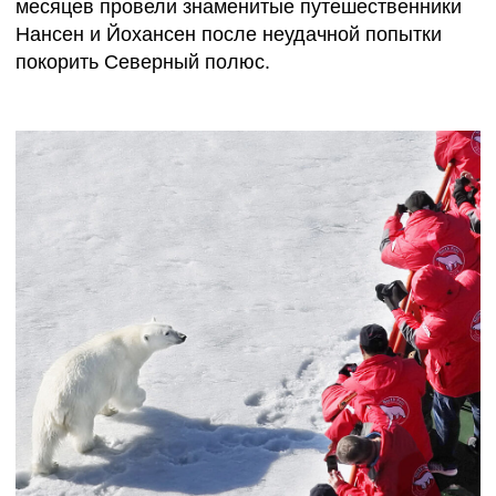
— размещение в Мурманске накануне круиза
(1 ночь, завтрак включен)
— групповые трансферы
— путешествие на борту а/л «50 лет Победы»
— полет на вертолете
(зависит от погодных условий)
— все береговые экскурсии и высадки
(зависят от погодных условий)
— информационное сопровождение
полярными экспертами и экспедиционным
лидером
— четырехразовое питание
— стойка с кофе и легкими закусками
— питьевая вода 24 часа в сутки
— сапоги для высадок на время круиза
— информационные материалы
— электронный дневник путешествия
— портовые сборы
— фирменная экспедиционная куртка
— медицинская страховка от несчастного
случая на борту
(100 000 евро покрытия включает, кроме
прочих, риски по экстренной эвакуации
и репатриации)